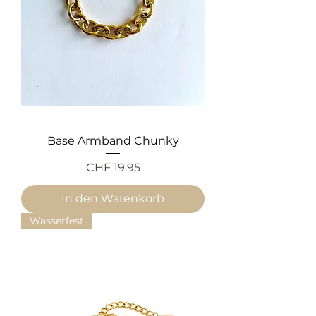
Base Armband Chunky
Preis
CHF 19.95
In den Warenkorb
Wasserfest