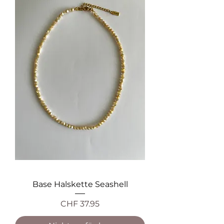
Base Halskette Seashell
Preis
CHF 37.95