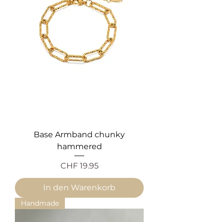
Base Armband chunky
hammered
Preis
CHF 19.95
In den Warenkorb
Handmade