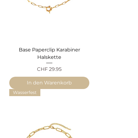
Base Paperclip Karabiner
Halskette
Preis
CHF 29.95
In den Warenkorb
Wasserfest