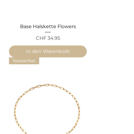
Base Halskette Flowers
Preis
CHF 34.95
In den Warenkorb
Wasserfest