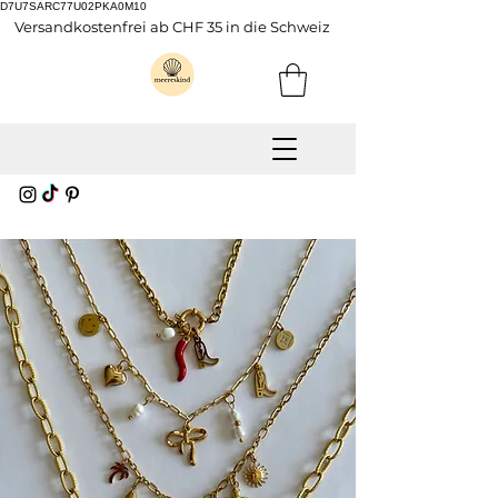
D7U7SARC77U02PKA0M10
Versandkostenfrei ab CHF 35 in die Schweiz