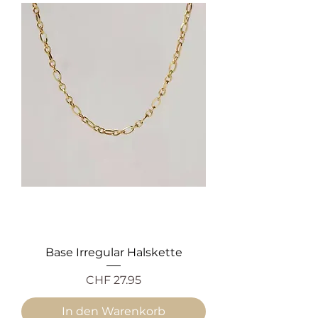
Base Irregular Halskette
Preis
CHF 27.95
In den Warenkorb