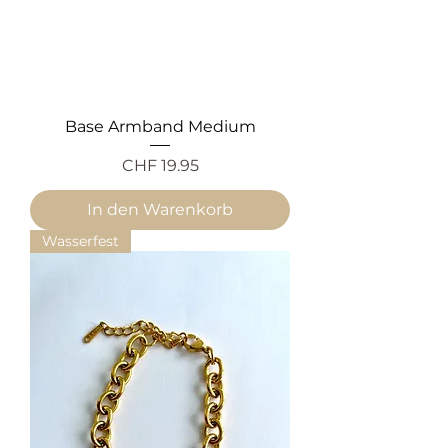
Base Armband Medium
Preis
CHF 19.95
In den Warenkorb
Wasserfest