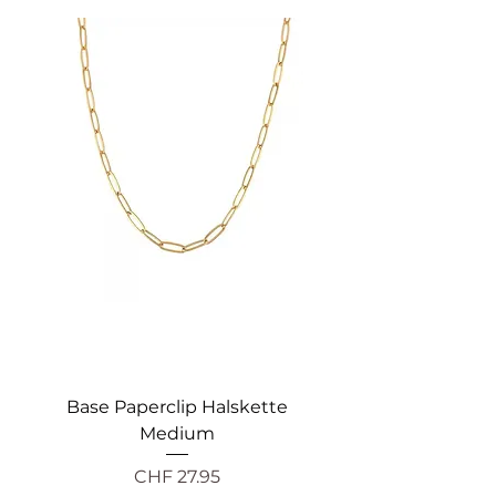
Base Paperclip Halskette
Medium
Preis
CHF 27.95