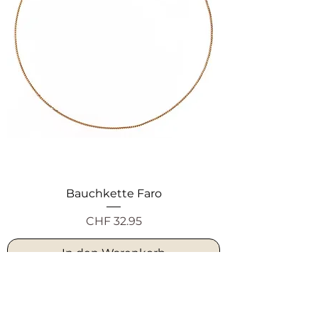
Bauchkette Faro
Preis
CHF 32.95
In den Warenkorb
Wasserfest