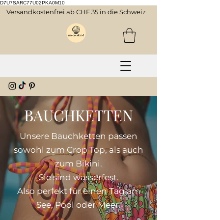
D7U7SARC77U02PKA0M10
Versandkostenfrei ab CHF 35 in die Schweiz
BAUCHKETTEN
Unsere Bauchketten passen
sowohl zum Crop Top, als auch
zum Bikini.
Sie sind wasserfest.
Also perfekt für einen Tag am
See, Pool oder Meer.