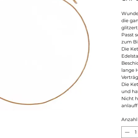
Wunder
die ga
glitzert
Passt 
zum Bik
Die Ket
Edelst
Beschi
lange 
Verträg
Die Ket
und ha
Nicht 
anlauff
Anzahl