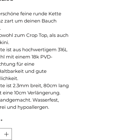
schöne feine runde Kette
nz zart um deinen Bauch
.
sowohl zum Crop Top, als auch
ini.
te ist aus hochwertigem 316L
ahl mit einem 18k PVD-
chtung für eine
Haltbarkeit und gute
lichkeit.
te ist 2.3mm breit, 80cm lang
t eine 10cm Verlängerung.
handgemacht. Wasserfest,
rei und hypoallergen.
*