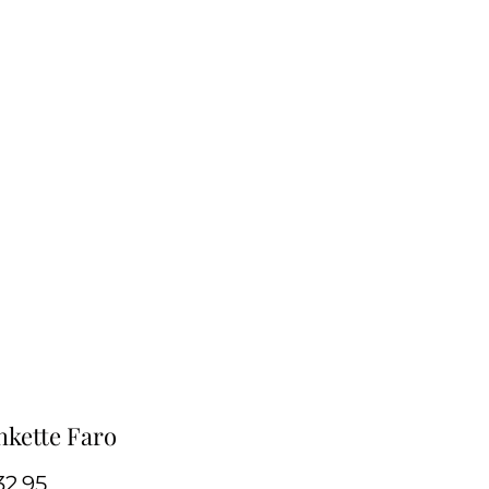
kette Faro
Preis
2.95