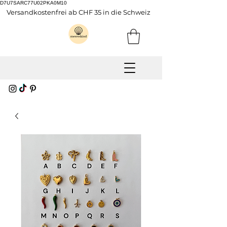
D7U7SARC77U02PKA0M10
Versandkostenfrei ab CHF 35 in die Schweiz