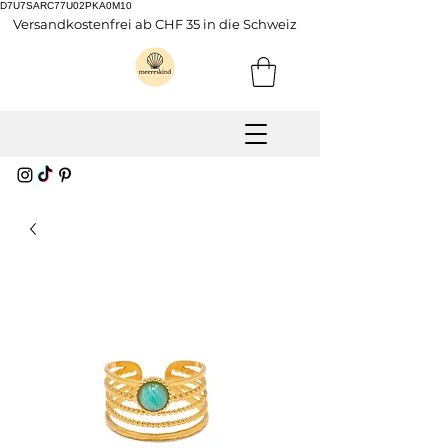
D7U7SARC77U02PKA0M10
Versandkostenfrei ab CHF 35 in die Schweiz