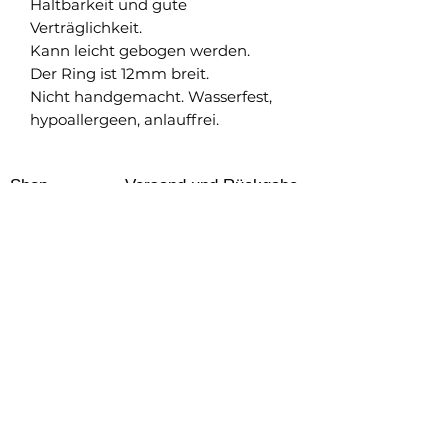
Haltbarkeit und gute
Verträglichkeit.
Kann leicht gebogen werden.
Der Ring ist 12mm breit.
Nicht handgemacht. Wasserfest,
hypoallergeen, anlauffrei.
Shop
Versand und Rückgabe
FAQ
AGB
About
Pflegehinweise
Impressum
Kontakt
Datenschutz
Newsletter abonnieren & nichts verpassen