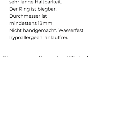
sehr lange Haltbarkeit.
Der Ring ist biegbar.
Durchmesser ist
mindestens 18mm.
Nicht handgemacht. Wasserfest,
hypoallergeen, anlauffrei.
Shop
Versand und Rückgabe
FAQ
AGB
About
Pflegehinweise
Impressum
Kontakt
Datenschutz
Newsletter abonnieren & nichts verpassen