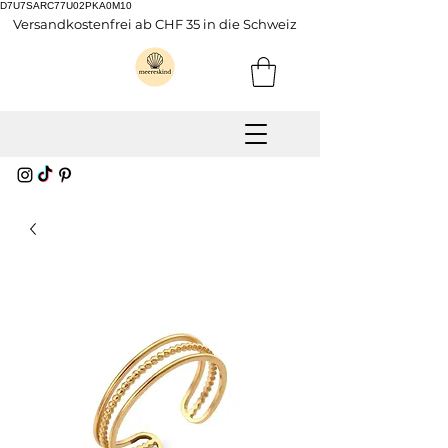
D7U7SARC77U02PKA0M10
Versandkostenfrei ab CHF 35 in die Schweiz