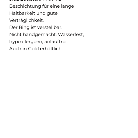
Beschichtung für eine lange
Haltbarkeit und gute
Verträglichkeit.
Der Ring ist verstellbar.
Nicht handgemacht. Wasserfest,
hypoallergeen, anlauffrei.
Auch in Gold erhältlich.
Shop
Versand und Rückgabe
FAQ
AGB
About
Pflegehinweise
Impressum
Kontakt
Datenschutz
Newsletter abonnieren & nichts verpassen