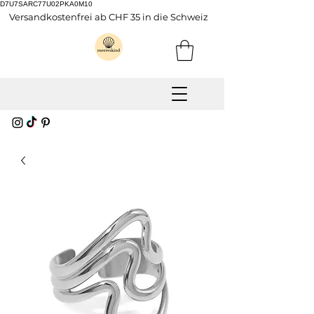
D7U7SARC77U02PKA0M10
Versandkostenfrei ab CHF 35 in die Schweiz