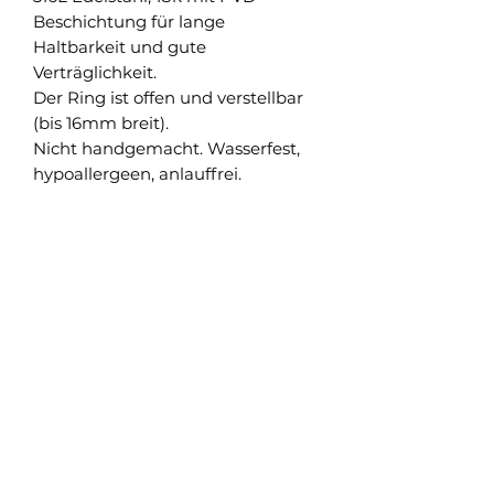
Beschichtung für lange
Haltbarkeit und gute
Verträglichkeit.
Der Ring ist offen und verstellbar
(bis 16mm breit).
Nicht handgemacht. Wasserfest,
hypoallergeen, anlauffrei.
Shop
Versand und Rückgabe
FAQ
AGB
About
Pflegehinweise
Impressum
Kontakt
Datenschutz
Newsletter abonnieren & nichts verpassen