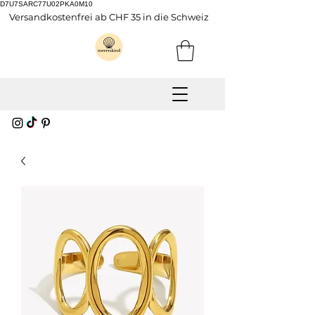
D7U7SARC77U02PKA0M10
Versandkostenfrei ab CHF 35 in die Schweiz