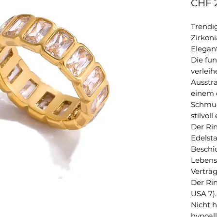
CHF 
Trendig
Zirkoni
Elegant
Die fu
verleih
Ausstr
einem 
Schmuc
stilvoll
Der Ri
Edelsta
Beschic
Lebens
Verträg
Der Rin
USA 7)
Nicht 
hypoall