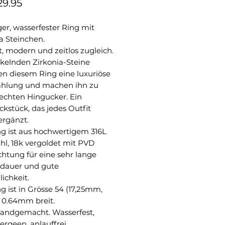
Preis
29.95
er, wasserfester Ring mit
a Steinchen.
, modern und zeitlos zugleich.
nkelnden Zirkonia-Steine
en diesem Ring eine luxuriöse
ahlung und machen ihn zu
echten Hingucker. Ein
kstück, das jedes Outfit
 ergänzt.
ng ist aus hochwertigem 316L
hl, 18k vergoldet mit PVD
htung für eine sehr lange
dauer und gute
lichkeit.
g ist in Grösse 54 (17,25mm,
. 0.64mm breit.
handgemacht. Wasserfest,
ergeen, anlauffrei.