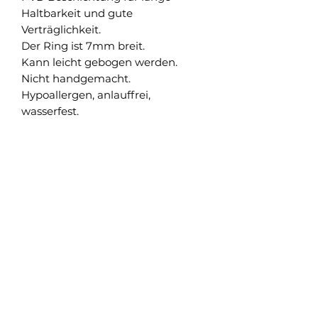
Haltbarkeit und gute
Verträglichkeit.
Der Ring ist 7mm breit.
Kann leicht gebogen werden.
Nicht handgemacht.
Hypoallergen, anlauffrei,
wasserfest.
Shop
Versand und Rückgabe
FAQ
AGB
About
Pflegehinweise
Impressum
Kontakt
Datenschutz
Newsletter abonnieren & nichts verpassen