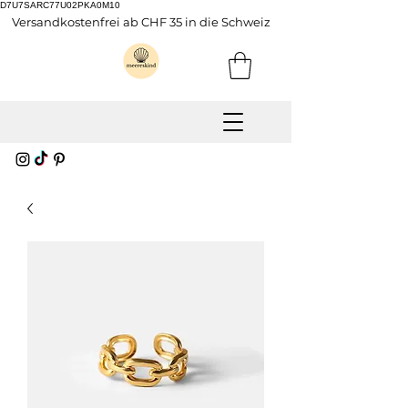
D7U7SARC77U02PKA0M10
Versandkostenfrei ab CHF 35 in die Schweiz