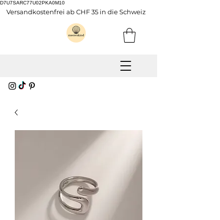
D7U7SARC77U02PKA0M10
Versandkostenfrei ab CHF 35 in die Schweiz