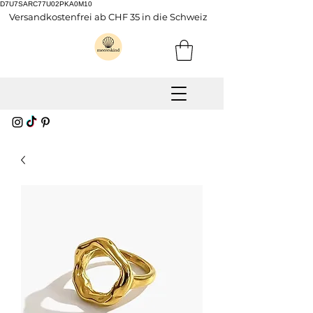
D7U7SARC77U02PKA0M10
Versandkostenfrei ab CHF 35 in die Schweiz