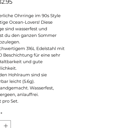
Preis
2.95
liche Ohrringe im 90s Style
htige Ocean-Lovers! Diese
ge sind wasserfest und
st du den ganzen Sommer
abzulegen.
chwertigem 316L Edelstahl mit
D Beschichtung für eine sehr
Haltbarkeit und gute
lichkeit.
den Hohlraum sind sie
ar leicht (5.6g).
handgemacht. Wasserfest,
ergeen, anlauffrei.
t pro Set.
*