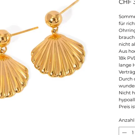
CHF 3
Sommer
für ric
Ohrrin
brauch
nicht 
Aus ho
18k PV
lange 
Verträg
Durch 
wunderb
Nicht 
hypoall
Preis is
Anzahl