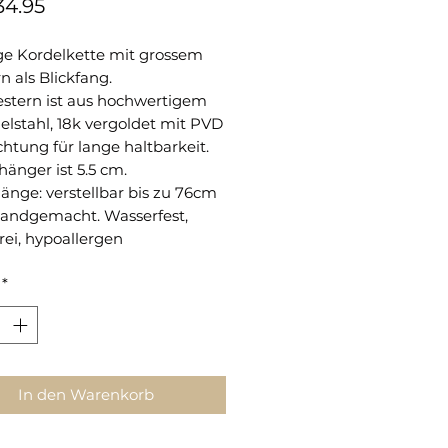
Preis
34.95
ge Kordelkette mit grossem
n als Blickfang.
estern ist aus hochwertigem
elstahl, 18k vergoldet mit PVD
htung für lange haltbarkeit.
änger ist 5.5 cm.
änge: verstellbar bis zu 76cm
handgemacht. Wasserfest,
rei, hypoallergen
*
In den Warenkorb