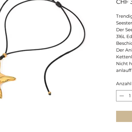
CHF 
Trendi
Seester
Der Se
316L Ed
Beschic
Der Anh
Kettenl
Nicht 
anlauff
Anzahl