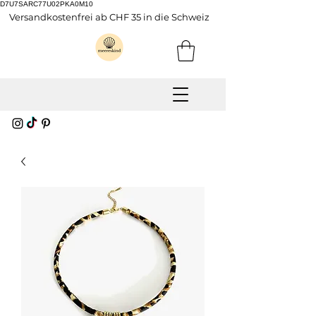
D7U7SARC77U02PKA0M10
Versandkostenfrei ab CHF 35 in die Schweiz