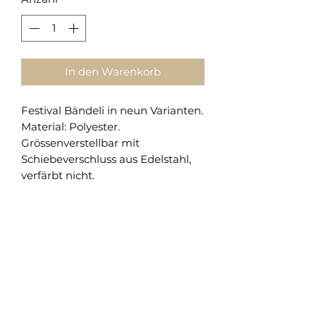
In den Warenkorb
Festival Bändeli in neun Varianten.
Material: Polyester.
Grössenverstellbar mit
Schiebeverschluss aus Edelstahl,
verfärbt nicht.
Shop
Versand und Rückgabe
FAQ
AGB
About
Pflegehinweise
Impressum
Kontakt