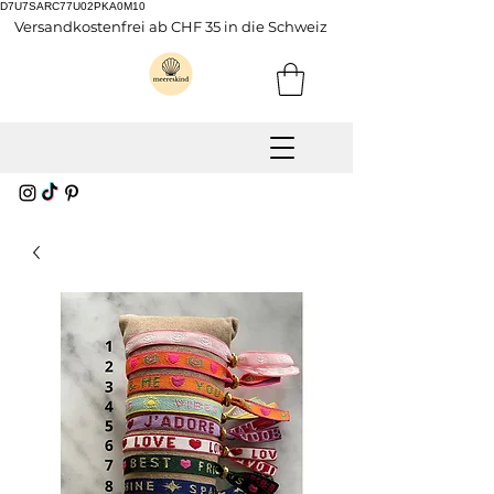
D7U7SARC77U02PKA0M10
Versandkostenfrei ab CHF 35 in die Schweiz