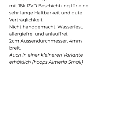
mit 18k PVD Beschichtung für eine
sehr lange Haltbarkeit und gute
Verträglichkeit.
Nicht handgemacht. Wasserfest,
allergiefrei und anlauffrei.
2cm Aussendurchmesser. 4mm
breit.
Auch in einer kleineren Variante
erhältlich (hoops Almeria Small)
Shop
Versand und Rückgabe
FAQ
AGB
About
Pflegehinweise
Impressum
Kontakt
Datenschutz