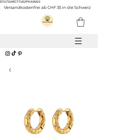
D7U7SARC77U02PKA0M10
Versandkostenfrei ab CHF 35 in die Schweiz