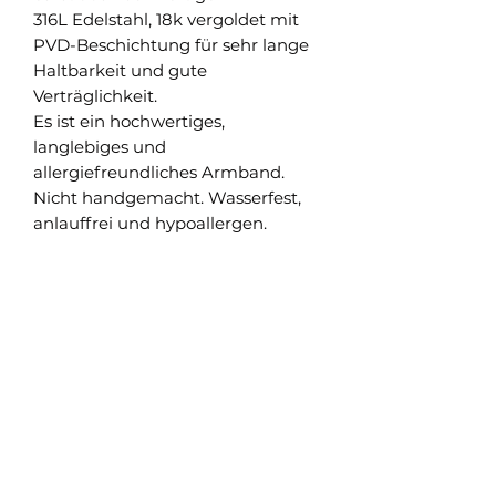
316L Edelstahl, 18k vergoldet mit
PVD-Beschichtung für sehr lange
Haltbarkeit und gute
Verträglichkeit.
Es ist ein hochwertiges,
langlebiges und
allergiefreundliches Armband.
Nicht handgemacht. Wasserfest,
anlauffrei und hypoallergen.
Shop
Versand und Rückgabe
FAQ
AGB
About
Pflegehinweise
Impressum
Kontakt
Datenschutz