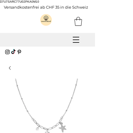
D7U7SARC77U02PKA0M10
Versandkostenfrei ab CHF 35 in die Schweiz