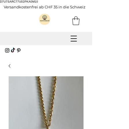
D7U7SARC77U02PKA0M10
Versandkostenfrei ab CHF 35 in die Schweiz