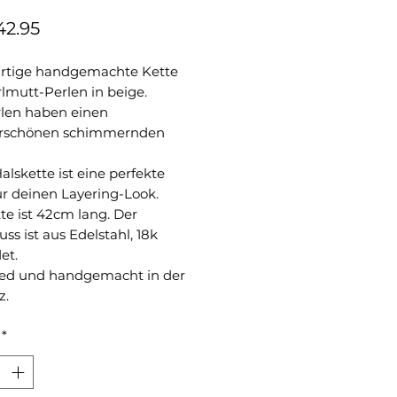
Preis
42.95
artige handgemachte Kette
lmutt-Perlen in beige.
rlen haben einen
rschönen schimmernden
alskette ist eine perfekte
ür deinen Layering-Look.
te ist 42cm lang. Der
uss ist aus Edelstahl, 18k
et.
ed und handgemacht in der
z.
*