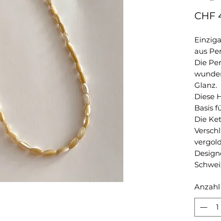
CHF 
Einzig
aus Per
Die Pe
wunde
Glanz.
Diese H
Basis f
Die Ket
Verschl
vergold
Design
Schwei
Anzahl