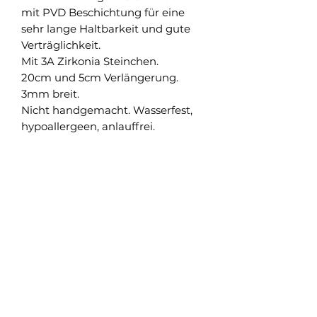
mit PVD Beschichtung für eine
sehr lange Haltbarkeit und gute
Verträglichkeit.
Mit 3A Zirkonia Steinchen.
20cm und 5cm Verlängerung.
3mm breit.
Nicht handgemacht. Wasserfest,
hypoallergeen, anlauffrei.
Shop
Versand und Rückgabe
FAQ
AGB
About
Pflegehinweise
Impressum
Kontakt
Datenschutz
Newsletter abonnieren & nichts verpassen