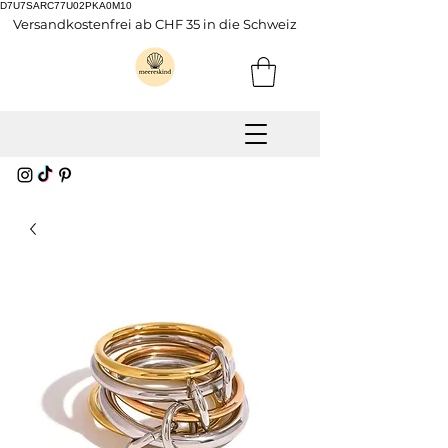
D7U7SARC77U02PKA0M10
Versandkostenfrei ab CHF 35 in die Schweiz