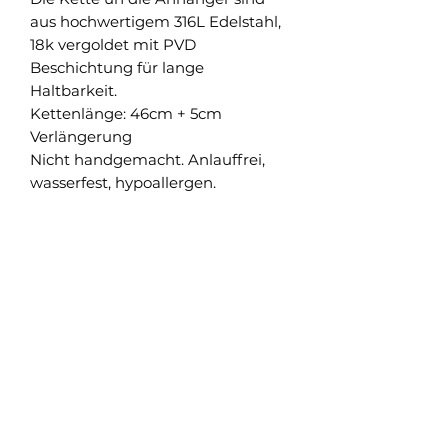
aus hochwertigem 316L Edelstahl,
18k vergoldet mit PVD
Beschichtung für lange
Haltbarkeit.
Kettenlänge: 46cm + 5cm
Verlängerung
Nicht handgemacht. Anlauffrei,
wasserfest, hypoallergen.
Shop
Versand und Rückgabe
FAQ
AGB
About
Pflegehinweise
Impressum
Kontakt
Datenschutz
Newsletter abonnieren & nichts verpassen