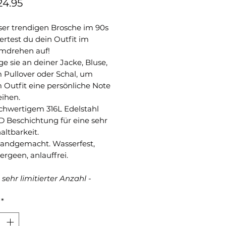
Preis
24.95
ser trendigen Brosche im 90s
ertest du dein Outfit im
drehen auf!
ge sie an deiner Jacke, Bluse,
 Pullover oder Schal, um
 Outfit eine persönliche Note
eihen.
chwertigem 316L Edelstahl
D Beschichtung für eine sehr
altbarkeit.
handgemacht. Wasserfest,
ergeen, anlauffrei.
n sehr limitierter Anzahl -
*