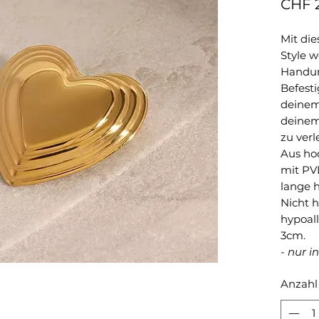
CHF 
Mit die
Style w
Handum
Befesti
deinem
deinem
zu verl
Aus ho
mit PV
lange h
Nicht 
hypoall
3cm.
- nur i
Anzahl