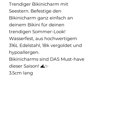
Trendiger Bikinicharm mit
Seestern. Befestige den
Bikinicharm ganz einfach an
deinem Bikini für deinen
trendigen Sommer-Look!
Wasserfest, aus hochwertigem
316L Edelstahl, 18k vergoldet und
hypoallergen.
Bikinicharms sind DAS Must-have
dieser Saison! 🌊✨
3.5cm lang
Shop
Versand und Rückgabe
FAQ
AGB
About
Pflegehinweise
Impressum
Kontakt