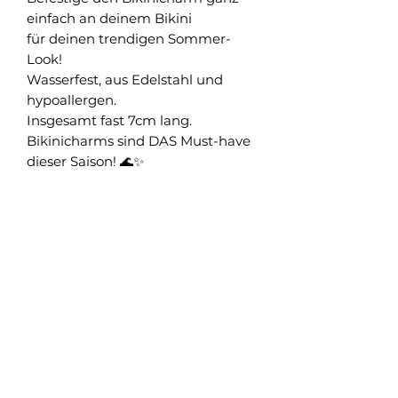
einfach an deinem Bikini
für deinen trendigen Sommer-
Look!
Wasserfest, aus Edelstahl und
hypoallergen.
Insgesamt fast 7cm lang.
Bikinicharms sind DAS Must-have
dieser Saison! 🌊✨
Shop
Versand und Rückgabe
FAQ
AGB
About
Pflegehinweise
Impressum
Kontakt
Datenschutz
Newsletter abonnieren & nichts verpassen