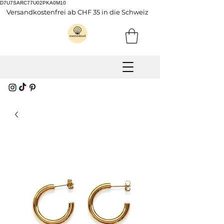
D7U7SARC77U02PKA0M10
Versandkostenfrei ab CHF 35 in die Schweiz