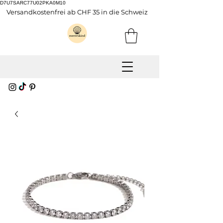
D7U7SARC77U02PKA0M10
Versandkostenfrei ab CHF 35 in die Schweiz