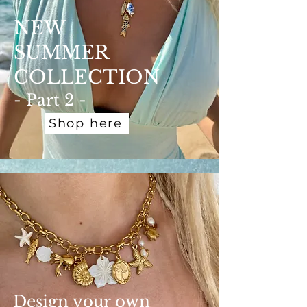
NEW
SUMMER
COLLECTION
- Part 2 -
Shop here
Design your own